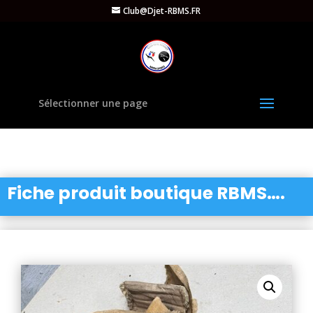
Club@Djet-RBMS.FR
Sélectionner une page
Fiche produit boutique RBMS….