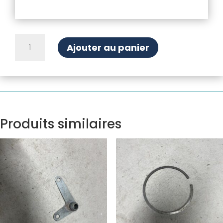
quantité
Ajouter au panier
de
Induit
de
dynamo
Ducellier
Produits similaires