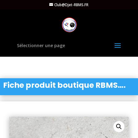
Club@Djet-RBMS.FR
Sélectionner une page
Fiche produit boutique RBMS….