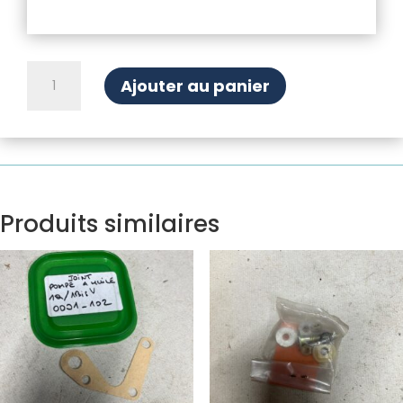
quantité
Ajouter au panier
de
Vis
de
rampe
de
culbuteur
Produits similaires