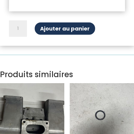
quantité
Ajouter au panier
de
Joint
de
pompe
à
eau
Produits similaires