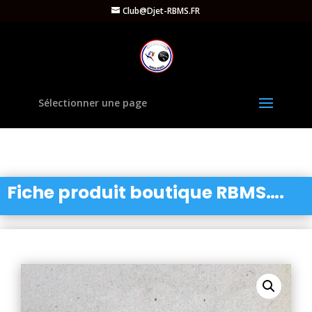
Club@Djet-RBMS.FR
Sélectionner une page
Fiche produit boutique RBMS….