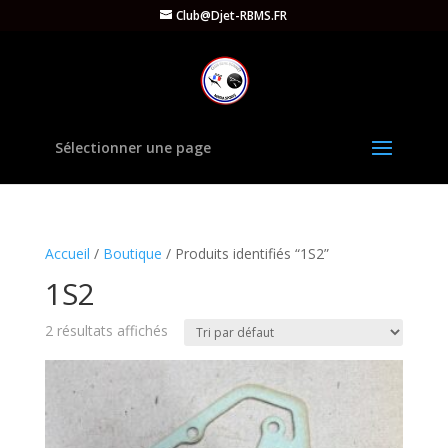
Club@Djet-RBMS.FR
Sélectionner une page
Accueil
/
Boutique
/ Produits identifiés “1S2”
1S2
2 résultats affichés