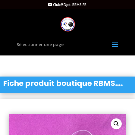
Club@Djet-RBMS.FR
Sélectionner une page
Fiche produit boutique RBMS….