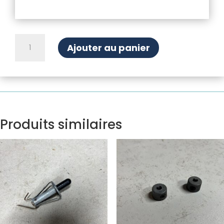
quantité
Ajouter au panier
de
Bulle
de
phare
gauche
Produits similaires