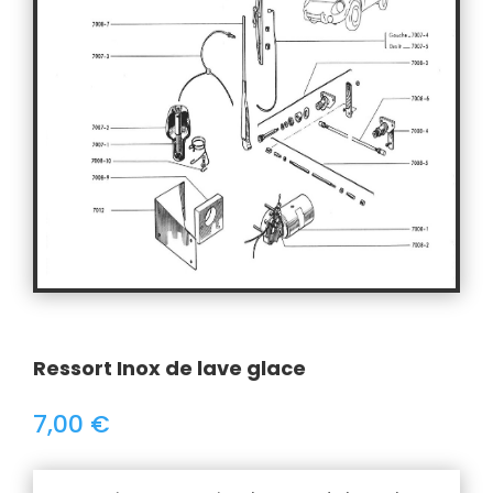
Ressort Inox de lave glace
7,00
€