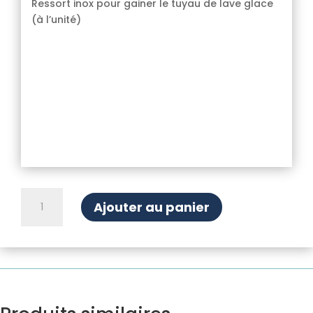
Ressort inox pour gainer le tuyau de lave glace
(à l’unité)
quantité
Ajouter au panier
de
Ressort
Inox
de
lave
glace