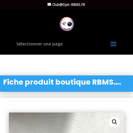
Club@Djet-RBMS.FR
Sélectionner une page
Fiche produit boutique RBMS….