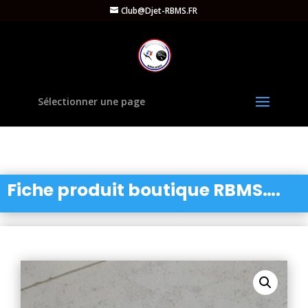
Club@Djet-RBMS.FR
Sélectionner une page
Fiche produit boutique RBMS….