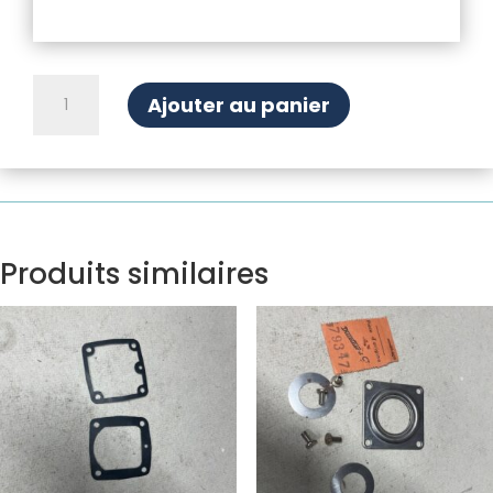
quantité
Ajouter au panier
de
Banjo
simple
carburateur
Solex
Produits similaires