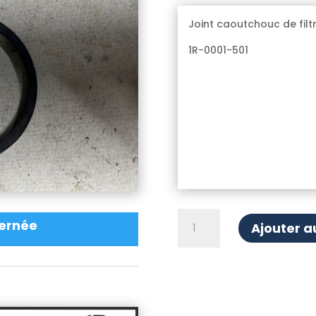
Joint caoutchouc de filtr
1R-0001-501
quantité
ernée
Ajouter a
de
Joint
de
filtre
à
huile