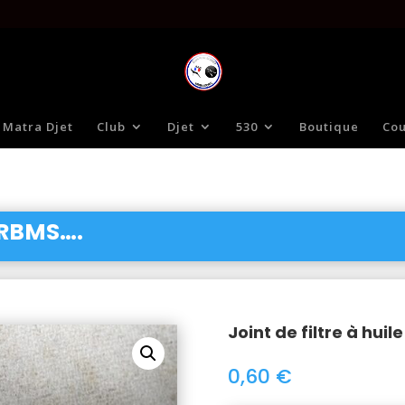
 Matra Djet
Club
Djet
530
Boutique
Cou
 RBMS….
Joint de filtre à huile
0,60
€