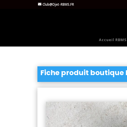
Club@Djet-RBMS.FR
Accueil RBMS
Fiche produit boutique