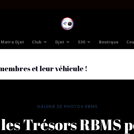
 Matra Djet
Club
Djet
530
Boutique
Cou
membres et leur véhicule !
GALERIE DE PHOTOS RBMS
les Trésors RBMS p