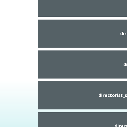
dir
d
directorist_
direc