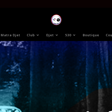
 Matra Djet
Club
Djet
530
Boutique
Cou