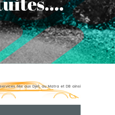
ites....
rvices liés aux Djet, au Matra et DB ainsi