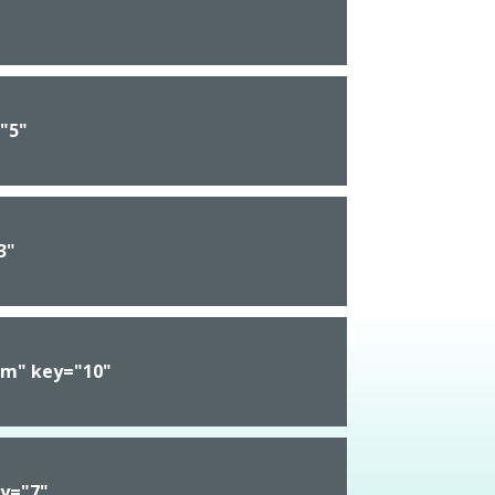
="5"
3"
orm" key="10"
ey="7"