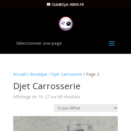
Club@Djet-RBMS.FR
Sélectionner une page
Accueil
/
Boutique
/
Djet Carrosserie
/ Page 3
Djet Carrosserie
Affichage de 19–27 sur 80 résultats