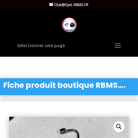
Club@Djet-RBMS.FR
Sélectionner une page
Fiche produit boutique RBMS….