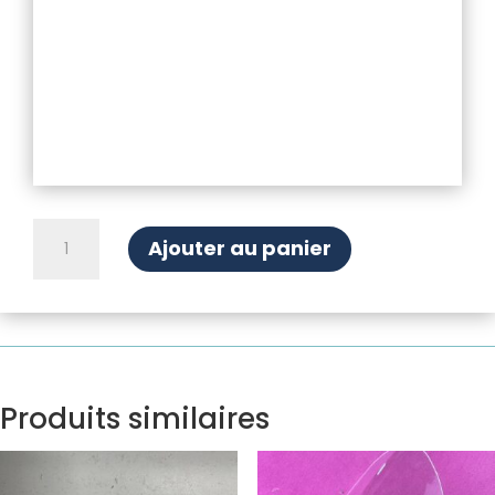
quantité
Ajouter au panier
de
Pissette
lave
glace
Droite
Produits similaires