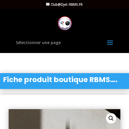
Club@Djet-RBMS.FR
Sélectionner une page
Fiche produit boutique RBMS….