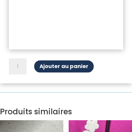
quantité
Ajouter au panier
de
Entrainement
de
pignon
de
crémaillère
Produits similaires