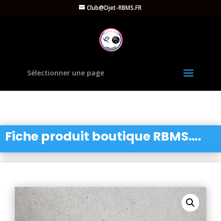
Club@Djet-RBMS.FR
Sélectionner une page
Fiche produit boutique RBMS….