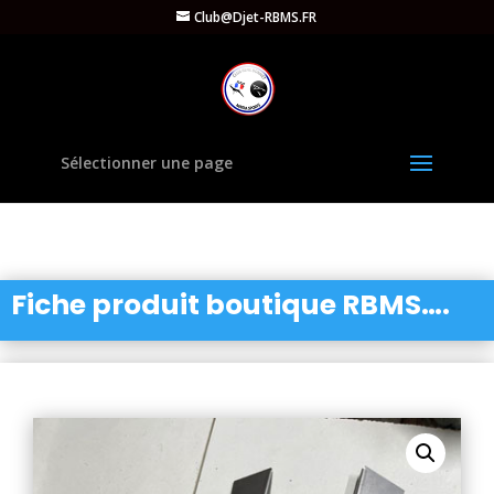
Club@Djet-RBMS.FR
Sélectionner une page
Fiche produit boutique RBMS….