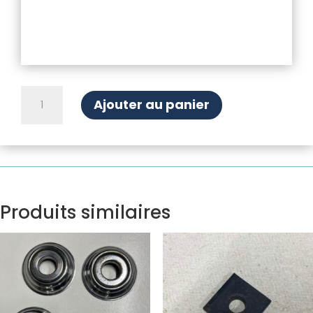
quantité
Ajouter au panier
de
Enjoliveur
de
bas
de
caisse
(4
Produits similaires
pièces)