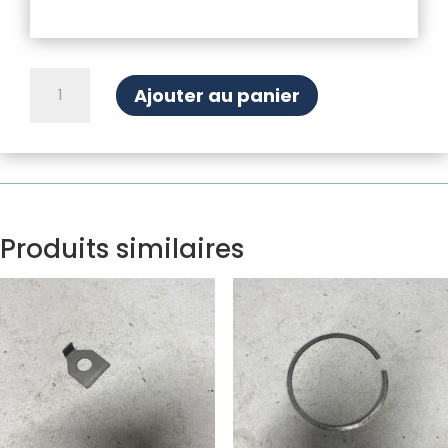
quantité
Ajouter au panier
de
Ecrou
dynamo
Ducellier
Produits similaires