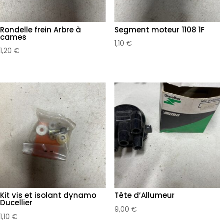
Rondelle frein Arbre à
Segment moteur 1108 1F
cames
1,10
€
1,20
€
Kit vis et isolant dynamo
Tête d’Allumeur
Ducellier
9,00
€
1,10
€