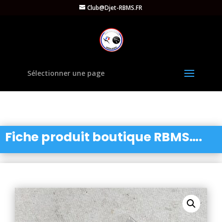
Club@Djet-RBMS.FR
Sélectionner une page
Fiche produit boutique RBMS….