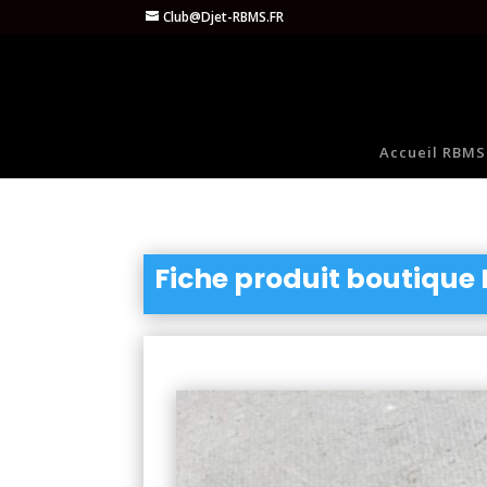
Club@Djet-RBMS.FR
Accueil RBMS
Fiche produit boutique