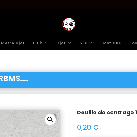
 Matra Djet
Club
Djet
530
Boutique
Cou
 RBMS….
Douille de centrage 
0,20
€