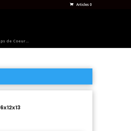
Articles 0
ps de Coeur…
16x12x13