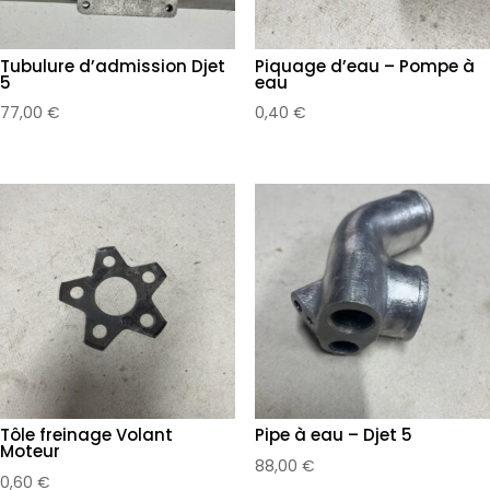
Tubulure d’admission Djet
Piquage d’eau – Pompe à
5
eau
77,00
€
0,40
€
Tôle freinage Volant
Pipe à eau – Djet 5
Moteur
88,00
€
0,60
€