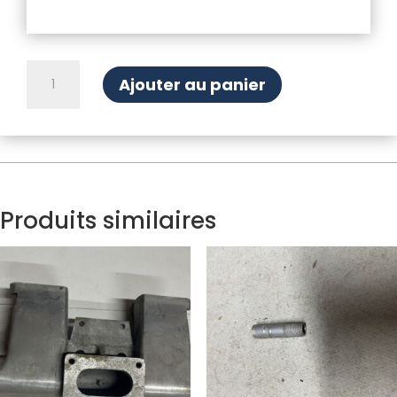
quantité
Ajouter au panier
de
Culot
AR
palier
de
dynamo
Ducellier
Produits similaires