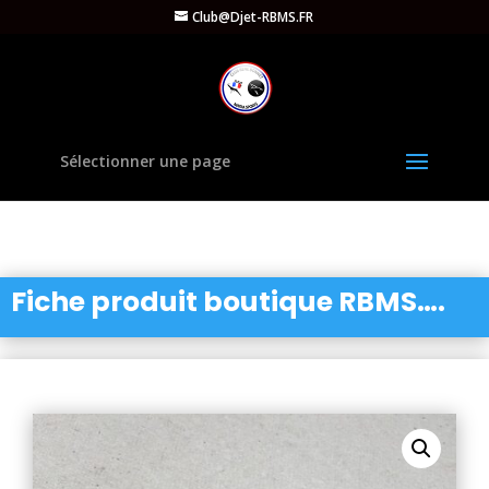
Club@Djet-RBMS.FR
Sélectionner une page
Fiche produit boutique RBMS….