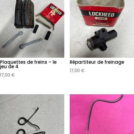
maitre
cylindre
Plaquettes de freins – le
Répartiteur de freinage
jeu de 4
17,00
€
17,00
€