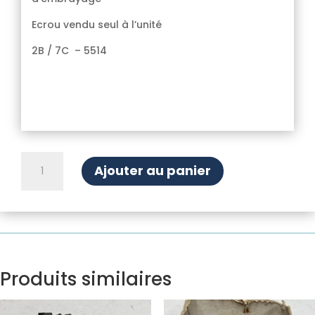
Ecrou vendu seul à l’unité
2B / 7C – 5514
quantité
Ajouter au panier
de
Contre
écrou
vis
de
tige
de
Produits similaires
poussée
de