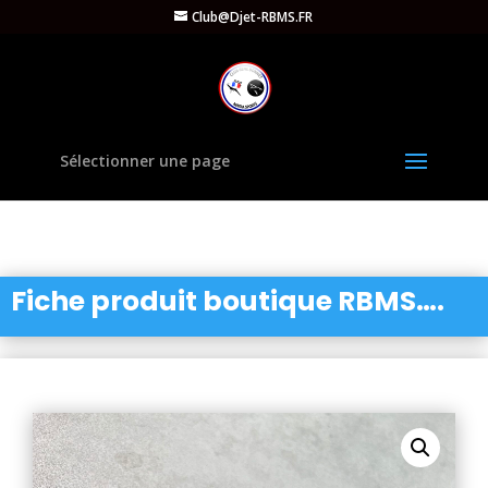
Club@Djet-RBMS.FR
Sélectionner une page
Fiche produit boutique RBMS….