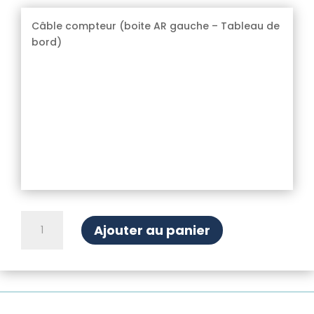
Câble compteur (boite AR gauche – Tableau de
bord)
quantité
Ajouter au panier
de
Câble
compteur