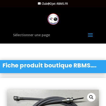
Club@Djet-RBMS.FR
Sélectionner une page
Fiche produit boutique RBMS….