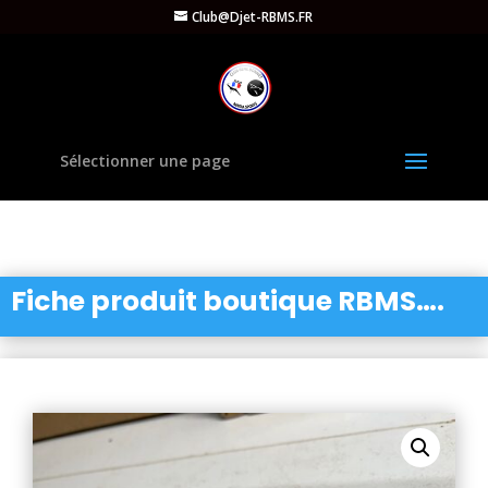
Club@Djet-RBMS.FR
Sélectionner une page
Fiche produit boutique RBMS….