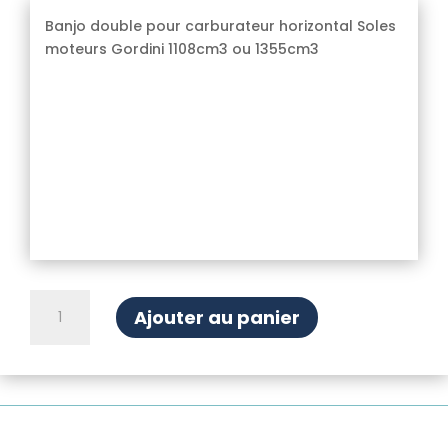
Banjo double pour carburateur horizontal Soles
moteurs Gordini 1108cm3 ou 1355cm3
quantité
Ajouter au panier
de
Banjo
double
carburateur
Solex