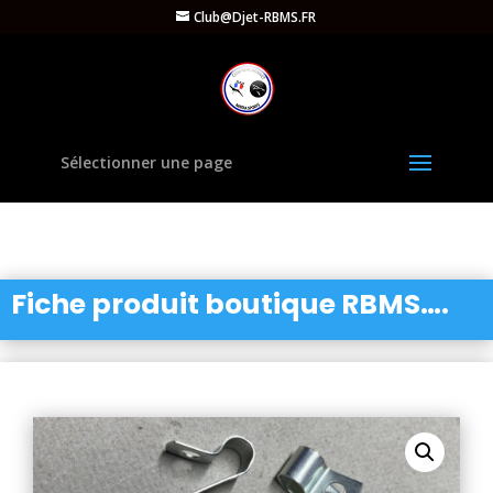
Club@Djet-RBMS.FR
Sélectionner une page
Fiche produit boutique RBMS….