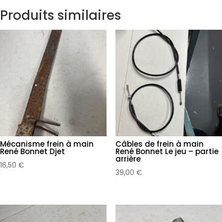
frein
Produits similaires
Diam.
6
Mécanisme frein à main
Câbles de frein à main
René Bonnet Djet
René Bonnet Le jeu – partie
arrière
16,50
€
39,00
€