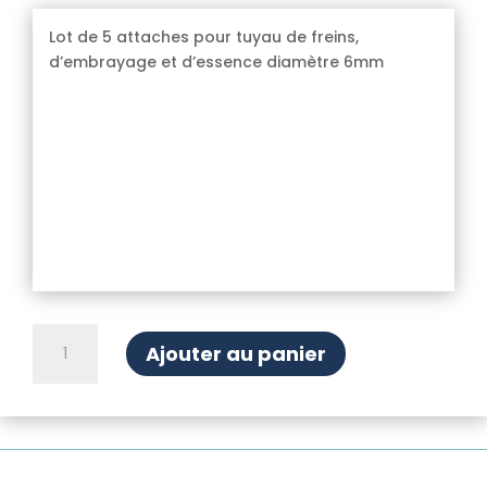
Lot de 5 attaches pour tuyau de freins,
d’embrayage et d’essence diamètre 6mm
quantité
Ajouter au panier
de
Attaches
tuyau
de
essence,
embrayage,