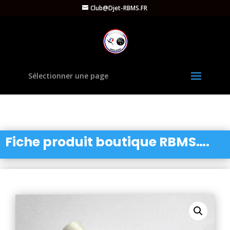
Club@Djet-RBMS.FR
Sélectionner une page
Fiche produit boutique RBMS….