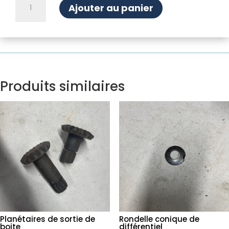
Ajouter au panier
de
Adaptateur
câble
compteur
Boite
vitesses
Djet
Produits similaires
Planétaires de sortie de
Rondelle conique de
boite
différentiel