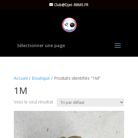
Club@Djet-RBMS.FR
Sélectionner une page
Accueil
/
Boutique
/ Produits identifiés “1M”
1M
Voici le seul résultat