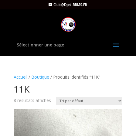
Club@Djet-RBMS.FR
Sélectionner une page
Accueil
/
Boutique
/ Produits identifiés “11K”
11K
8 résultats affichés